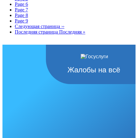
Page
6
Page
7
Page
8
Page
9
Следующая страница
››
Последняя страница
Последняя »
Жалобы на всё