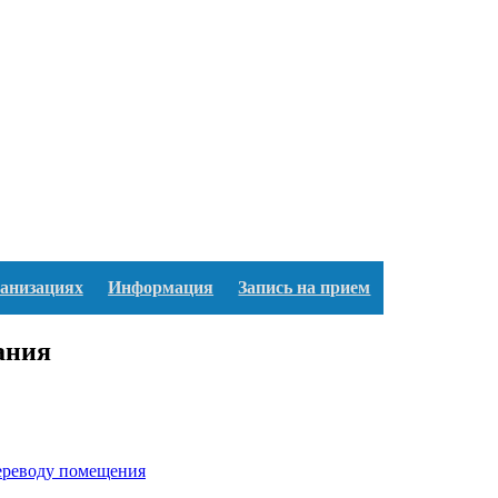
ганизациях
Информация
Запись на прием
ания
переводу помещения