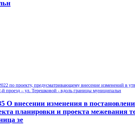
льн
2022
022 по проекту, предусматривающему внесение изменений в ут
2-й проезд – ул. Терешковой - вдоль границы муниципальн
О внесении изменения в постановление
екта планировки и проекта межевания т
ница зе