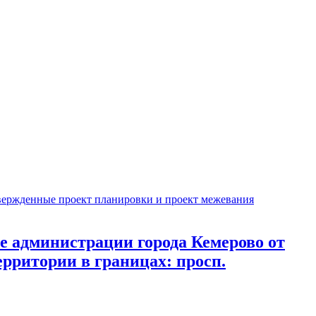
вержденные проект планировки и проект межевания
 администрации города Кемерово от
ерритории в границах: просп.