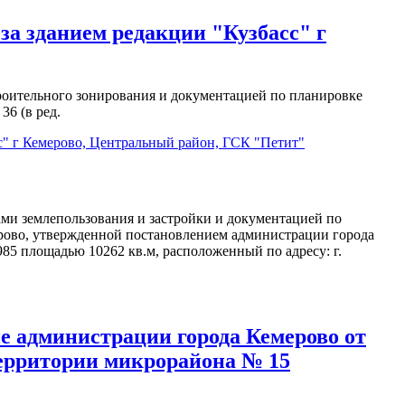
за зданием редакции "Кузбасс" г
троительного зонирования и документацией по планировке
6 (в ред.
с" г Кемерово, Центральный район, ГСК "Петит"
ами землепользования и застройки и документацией по
ерово, утвержденной постановлением администрации города
985 площадью 10262 кв.м, расположенный по адресу: г.
 администрации города Кемерово от
территории микрорайона № 15