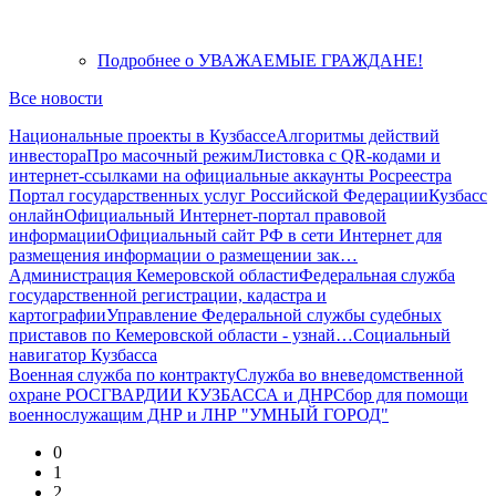
Подробнее
о УВАЖАЕМЫЕ ГРАЖДАНЕ!
Все новости
Национальные проекты в Кузбассе
Алгоритмы действий
инвестора
Про масочный режим
Листовка с QR-кодами и
интернет-ссылками на официальные аккаунты Росреестра
Портал государственных услуг Российской Федерации
Кузбасс
онлайн
Официальный Интернет-портал правовой
информации
Официальный сайт РФ в сети Интернет для
размещения информации о размещении зак…
Администрация Кемеровской области
Федеральная служба
государственной регистрации, кадастра и
картографии
Управление Федеральной службы судебных
приставов по Кемеровской области - узнай…
Социальный
навигатор Кузбасса
Военная служба по контракту
Служба во вневедомственной
охране РОСГВАРДИИ КУЗБАССА и ДНР
Сбор для помощи
военнослужащим ДНР и ЛНР "УМНЫЙ ГОРОД"
0
1
2