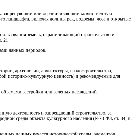
ель, запрещающий или ограничивающий хозяйственную
го ландшафта, включая долины рек, водоемы, леса и открытые
спользования земель, ограничивающий строительство и
 2).
ками данных периодов.
тории, археологии, архитектуры, градостроительства,
обой историко-культурную ценность) и рекомендуемые для
е объемами застройки или зеленых насаждений.
нную деятельность и запрещающий строительство, за
дной среды объекта культурного наследия (№73-ФЗ, ст. 34, п.
аченных ценных качеств исторической среды: элементов