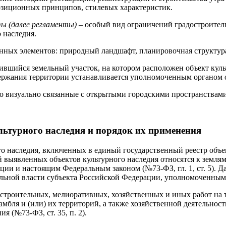
озиционных принципов, стилевых характеристик.
ы (далее регламенты)
– особый вид ограничений градостроитель
 наследия.
нных элементов: природный ландшафт, планировочная структура,
вшийся земельный участок, на котором расположен объект культ
ержания территории устанавливается уполномоченным органом о
бо визуально связанные с открытыми городскими пространствами
льтурного наследия
и порядок их применения
го наследия, включенных в единый государственный реестр объе
й выявленных объектов культурного наследия относятся к земля
ии и настоящим Федеральным законом (№73-ФЗ, гл. 1, ст. 5). Да
льной власти субъекта Российской Федерации, уполномоченным 
строительных, мелиоративных, хозяйственных и иных работ на 
мбля и (или) их территорий, а также хозяйственной деятельнос
 (№73-ФЗ, ст. 35, п. 2).