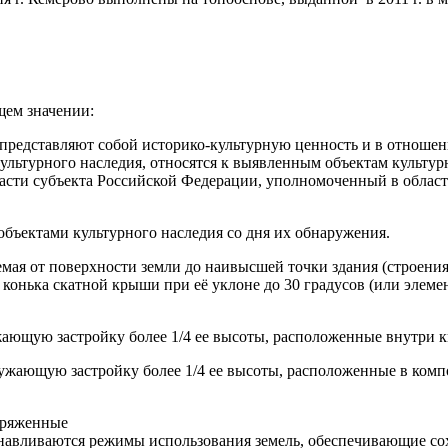
ем значении:
 представляют собой историко-культурную ценность и в отноше
культурного наследия, относятся к выявленным объектам культу
ласти субъекта Российской Федерации, уполномоченный в област
бъектами культурного наследия со дня их обнаружения.
емая от поверхности земли до наивысшей точки здания (строения
 конька скатной крыши при её уклоне до 30 градусов (или элем
ающую застройку более 1/4 ее высоты, расположенные внутри к
ужающую застройку более 1/4 ее высоты, расположенные в комп
пряженные
анавливаются режимы использования земель, обеспечивающие сох