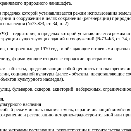
охраняемого природного ландшафта.
 в пределах которой устанавливается режим использования зем
даний и сооружений в целях сохранения (регенерации) природно
 наследия (№73-ФЗ, ст. 34, п. 2).
ЗРЗ)
– территория, в пределах которой устанавливается режим и
струкции существующих зданий и сооружений (№73-ФЗ, ст. 34, п.
ов, построенные до 1970 года и обладающие стилевыми призна
улицу, формирующие открытые городские пространства.
дия
– объекты, представляющие собой ценность с точки зрения ис
логии, социальной культуры (далее - объекты, представляющие с
объектов культурного наследия).
улиц, бульваров, скверов, акваторий, набережных, ограниченно
я,
культурного наследия
особый режим использования земель, ограничивающий хозяйстве
хранение и регенерацию историко-градостроительной или приро
ение методами реставрации, реконструкции и строительства утр