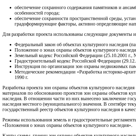
обеспечение сохранного содержания памятников и ансам
особенностей города;
обеспечение сохранности пространственной среды, устан
градоформирующие факторы, активно определяющие напр
Для разработки проекта использованы следующие документы и
Федеральный закон об объектах культурного наследия (па
Положение о зонах охраны объектов культурного наследия
Земельный кодекс Российской Федерации (25.10.2001 г., 
Градостроительный кодекс Российской Федерации (29.12.2
Инструкция по организации зон охраны недвижимых памя
Методические рекомендации «Разработка историко-архит
1990 г.
Разработка проекта зон охраны объектов культурного наследи
материалов по обоснованию проектов зон охраны объектов ку
наследия. В отношении части из них вынесено заключение гос
наследия местного (муниципального) значения. В сентябре те
государственный реестр объектов культурного наследия в каче
Режимы использования земель и градостроительные регламенты 
«Положения о зонах охраны объектов культурного наследия».
Карты-схемы границ зон охраны объектов культурного наследия