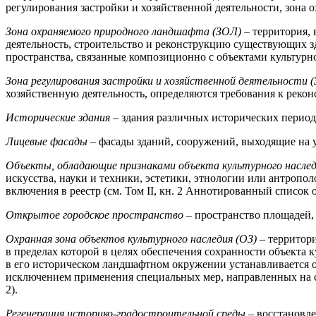
регулирования застройки и хозяйственной деятельности, зона 
Зона охраняемого природного ландшафта (ЗОЛ)
– территория,
деятельность, строительство и реконструкцию существующих з
пространства, связанные композиционно с объектами культурного
Зона регулирования застройки и хозяйственной деятельности (
хозяйственную деятельность, определяются требования к рекон
Исторические здания
– здания различных исторических период
Лицевые фасады
– фасады зданий, сооружений, выходящие на 
Объекты, обладающие признаками объекта культурного насле
искусства, науки и техники, эстетики, этнологии или антропо
включения в реестр (см. Том II, кн. 2 Аннотированный список 
Открытое городское пространство
– пространство площадей, 
Охранная зона объектов культурного наследия (ОЗ)
– территори
в пределах которой в целях обеспечения сохранности объекта 
в его историческом ландшафтном окружении устанавливается 
исключением применения специальных мер, направленных на со
2).
Регенерация историко-градостроительной среды
– восстановл