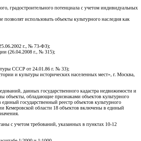
ого, градостроительного потенциала с учетом индивидуальных
е позволят использовать объекты культурного наследия как
.06.2002 г., № 73-ФЗ);
 (26.04.2008 г., № 315);
ры СССР от 24.01.86 г. № 33);
ории и культуры исторических населенных мест», г. Москва,
ледований, данных государственного кадастра недвижимости и
ены объекты, обладающие признаками объектов культурного
в единый государственный реестр объектов культурного
ии Кемеровской области 18 объектов включены в единый
значения.
аны с учетом требований, указанных в пунктах 10-12
сштабе 1:2000 и 1:1000.