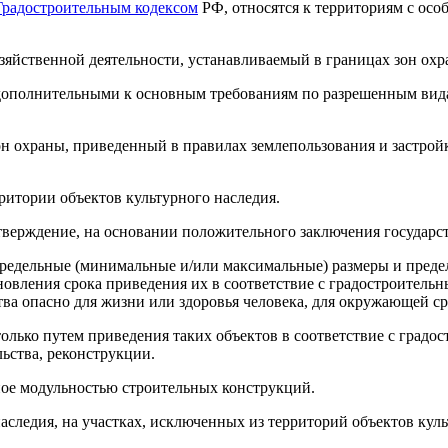
Градостроительным кодексом
РФ, относятся к территориям с ос
яйственной деятельности, устанавливаемый в границах зон охра
я дополнительными к основным требованиям по разрешенным вид
н охраны, приведенный в правилах землепользования и застройк
ритории объектов культурного наследия.
утверждение, на основании положительного заключения государс
предельные (минимальные и/или максимальные) размеры и преде
ановления срока приведения их в соответствие с градостроитель
тва опасно для жизни или здоровья человека, для окружающей ср
только путем приведения таких объектов в соответствие с град
ьства, реконструкции.
ное модульностью строительных конструкций.
аследия, на участках, исключенных из территорий объектов куль