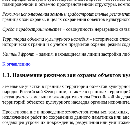
планировочной и объемно-пространственной структуры, комп
Режимы использования земель и градостроительные регламент
границах зон охраны, в целях сохранения объектов культурного
Среда в градостроительстве
– совокупность неразрывно связа
Территория объекта культурного наследия
– исторически сложи
исторических границ и с учетом предметов охраны; режим сод
Уличный фронт
– здания, находящиеся на линии застройки ли
К оглавлению
1.3. Назначение режимов зон охраны объектов ку
Земельные участки в границах территорий объектов культурно
народов Российской Федерации, а также в границах территори
регулируется земельным законодательством Российской Федерац
территорий объектов культурного наследия органом исполните
Проектирование и проведение землеустроительных, земляных, 
исключением работ по сохранению данного памятника или анса
создающей угрозы их повреждения, разрушения или уничтожения