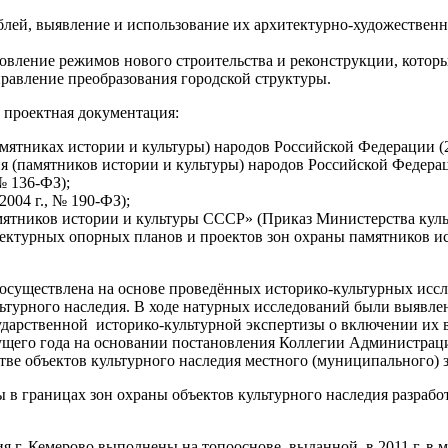
блей, выявление и использование их архитектурно-художественн
овление режимов нового строительства и реконструкции, которы
авление преобразования городской структуры.
 проектная документация:
мятниках истории и культуры) народов Российской Федерации (25
 (памятников истории и культуры) народов Российской Федерации
№ 136-ФЗ);
004 г., № 190-ФЗ);
тников истории и культуры СССР» (Приказ Министерства культу
ектурных опорных планов и проектов зон охраны памятников ист
я осуществлена на основе проведённых историко-культурных исс
льтурного наследия. В ходе натурных исследований были выявл
ударственной историко-культурной экспертизы о включении их 
кущего года на основании постановления Коллегии Администрац
стве объектов культурного наследия местного (муниципального) 
в границах зон охраны объектов культурного наследия разработ
 г. Кемерово выполнены на топооснове, выданной в 2011 г. в ма