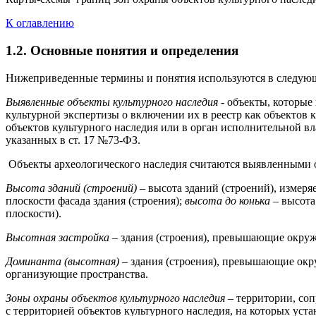
К оглавлению
1.2. Основные понятия и определения
Нижеприведенные термины и понятия используются в следующ
Выявленные объекты культурного наследия -
объекты, которые
культурной экспертизы о включении их в реестр как объектов 
объектов культурного наследия или в орган исполнительной в
указанных в ст. 17 №73-ФЗ.
Объекты археологического наследия считаются выявленными о
Высота зданий (строений)
– высота зданий (строений), измеря
плоскости фасада здания (строения);
высота до конька
– высота
плоскости).
Высотная застройка
– здания (строения), превышающие окруж
Доминанта (высотная)
– здания (строения), превышающие окр
организующие пространства.
Зоны охраны объектов культурного наследия
– территории, со
с территорией объектов культурного наследия, на которых уст