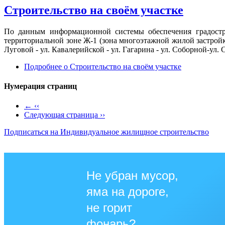
Строительство на своём участке
По данным информационной системы обеспечения градострои
территориальной зоне Ж-1 (зона многоэтажной жилой застройк
Луговой - ул. Кавалерийской - ул. Гагарина - ул. Соборной-ул. 
Подробнее
о Строительство на своём участке
Нумерация страниц
←
‹‹
Следующая страница
››
Подписаться на Индивидуальное жилищное строительство
Не убран мусор,
яма на дороге,
не горит
фонарь?