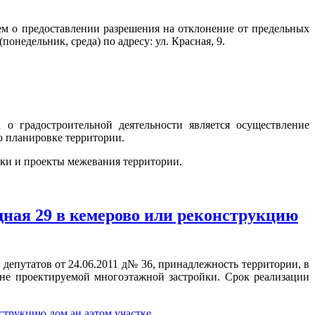
ем о предоставлении разрешения на отклонение от предельных
онедельник, среда) по адресу: ул. Красная, 9.
 о градостроительной деятельности является осуществление
о планировке территории.
вки и проекты межевания территории.
дная 29 в кемерово или реконструкцию
епутатов от 24.06.2011 д№ 36, принадлежность территории, в
зоне проектируемой многоэтажной застройки. Срок реализации
нструкцию дом ан аэтом участке