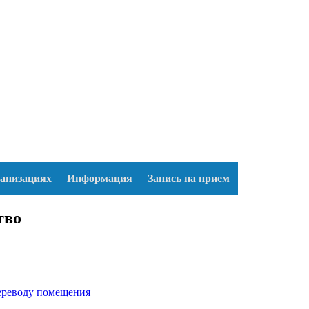
ганизациях
Информация
Запись на прием
тво
переводу помещения