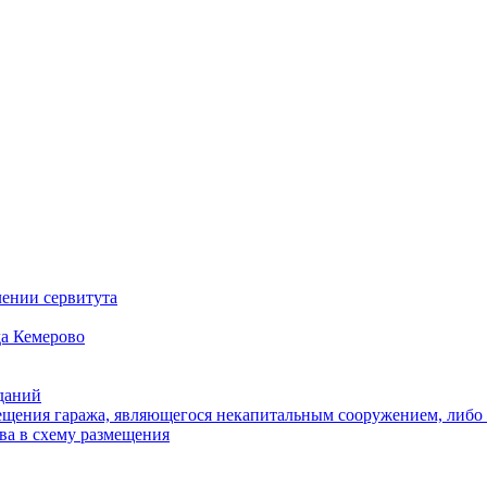
ении сервитута
а Кемерово
зданий
щения гаража, являющегося некапитальным сооружением, либо с
ва в схему размещения