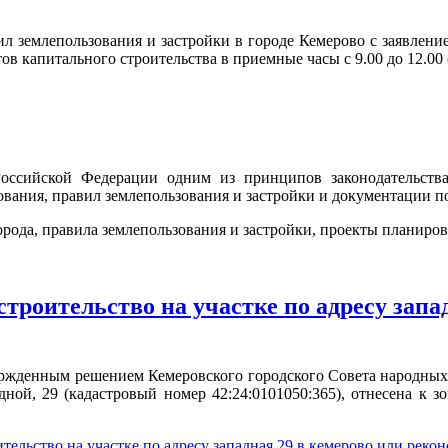
ил землепользования и застройки в городе Кемерово с заявлени
 капитального строительства в приемные часы с 9.00 до 12.00 (п
Российской Федерации одним из принципов законодательства
ования, правил землепользования и застройки и документации п
орода, правила землепользования и застройки, проекты планиро
троительство на участке по адресу запа
ржденным решением Кемеровского городского Совета народных д
дной, 29 (кадастровый номер 42:24:0101050:365), отнесена к 
ельство на участке по адресу западная 29 в кемерово или реко