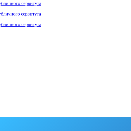
убличного сервитута
убличного сервитута
убличного сервитута