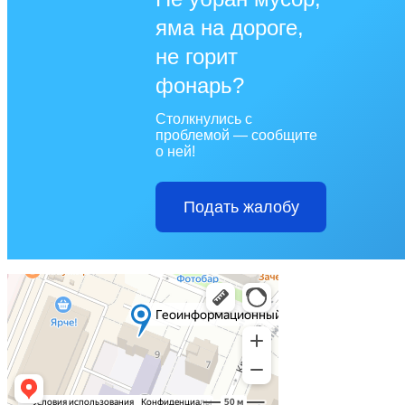
яма на дороге,
не горит
фонарь?
Столкнулись с
проблемой — сообщите
о ней!
Подать жалобу