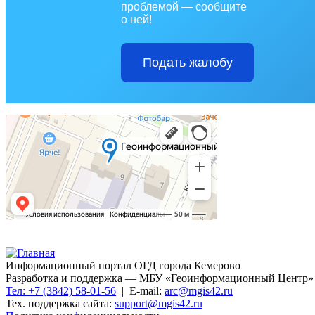
проблемой — сообщите
о ней!
Подать жалобу
Информационный портал ОГД города Кемерово
Разработка и поддержка — МБУ «Геоинформационный Центр»
Тел: +7 (3842) 58-01-56
| E-mail:
arc@mgis42.ru
Тех. поддержка сайта:
support@mgis42.ru