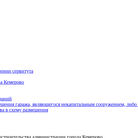
ении сервитута
а Кемерово
зданий
щения гаража, являющегося некапитальным сооружением, либо с
ва в схему размещения
достроительства администрации города Кемерово,