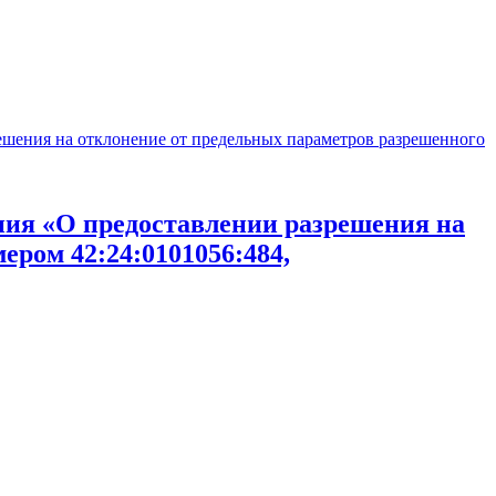
ешения на отклонение от предельных параметров разрешенного
ния «О предоставлении разрешения на
ером 42:24:0101056:484,