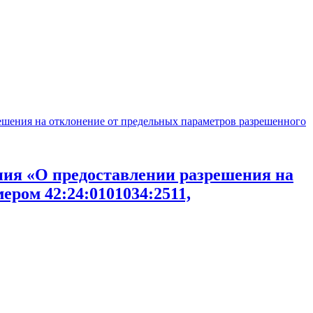
ешения на отклонение от предельных параметров разрешенного
ния «О предоставлении разрешения на
ером 42:24:0101034:2511,