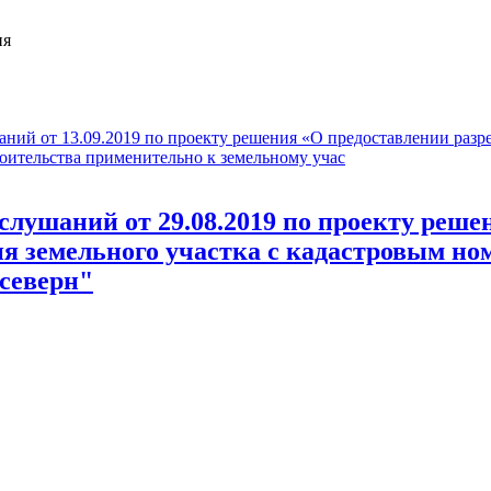
ия
аний от 13.09.2019 по проекту решения «О предоставлении разр
роительства применительно к земельному учас
слушаний от 29.08.2019 по проекту реше
 земельного участка с кадастровым ном
 северн"
2019