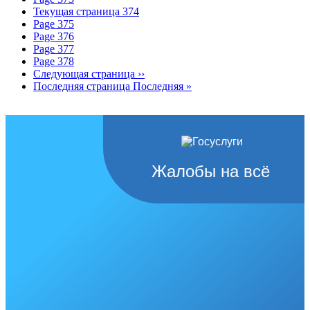
Текущая страница
374
Page
375
Page
376
Page
377
Page
378
Следующая страница
››
Последняя страница
Последняя »
Жалобы на всё