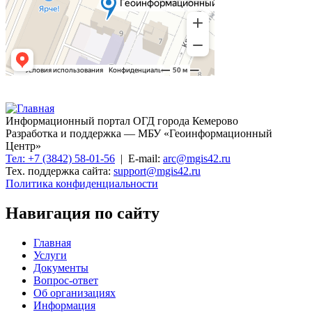
Информационный портал ОГД города Кемерово
Разработка и поддержка — МБУ «Геоинформационный
Центр»
Тел: +7 (3842) 58-01-56
| E-mail:
arc@mgis42.ru
Тех. поддержка сайта:
support@mgis42.ru
Политика конфиденциальности
Навигация по сайту
Главная
Услуги
Документы
Вопрос-ответ
Об организациях
Информация