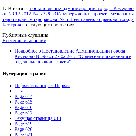
1. Внести в
постановление администрации города Кемерово
от 28.12.2012 № 2728 «Об утверждении проекта межевания
территории микрорайона №6 Центрального района города
Кемерово»
следующие изменения:
Публичные слушания
Внесение изменений
Подробнее
о Постановление Администрации города
Кемерово №590 от 27.02.2013 "О внесении изменения в
отдельные правовые акты"
Нумерация страниц
Первая страница
« Первая
←
‹‹
Page
614
Page
615
Page
616
Page
617
Текущая страница
618
Page
619
Page
620
Page
621