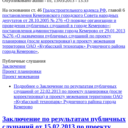
Опубликовано
admin
-
пт, 15/03/2013 - 13:35
На основании ст. 46
Градостроительного кодекса РФ
, главой 6
постановления Кемеровского городского Совета народных
депутатов от 28.10.2005 № 276 «О порядке организации и
проведения публичных слушаний в городе Кемерово»
;
постановления администрации города Кемерово от 29.01.2013
№276 «О назначении публичных слушаний по проекту
планировки (после корректировки) и проекту межевания
территории ОАО «Кузбасский технопарк» Рудничного района
города Кемерово»
,
Публичные слушания
Заключение
Проект планировки
Проект межевания
Подробнее
о Заключение по результатам публичных
слушаний от 22.02.2013 по проекту планировки (после
корректировки) и проекту межевания территории ОАО
«Кузбасский технопарк» Рудничного района города
Кемерово
Заключение по результатам публичных
слушаний от 15.02.2013 по проекту