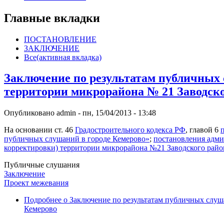
Главные вкладки
ПОСТАНОВЛЕНИЕ
ЗАКЛЮЧЕНИЕ
Все
(активная вкладка)
Заключение по результатам публичных 
территории микрорайона № 21 Заводско
Опубликовано
admin
-
пн, 15/04/2013 - 13:48
На основании ст. 46
Градостроительного кодекса РФ
, главой 6
публичных слушаний в городе Кемерово»
;
постановления адми
корректировки) территории микрорайона №21 Заводского райо
Публичные слушания
Заключение
Проект межевания
Подробнее
о Заключение по результатам публичных слуша
Кемерово