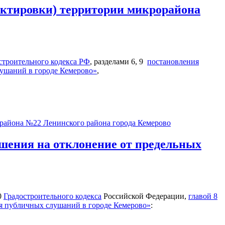
ектировки) территории микрорайона
строительного кодекса РФ
, разделами 6, 9
постановления
лушаний в городе Кемерово»
,
района №22 Ленинского района города Кемерово
ешения на отклонение от предельных
0
Градостроительного кодекса
Российской Федерации,
главой 8
ия публичных слушаний в городе Кемерово»
: