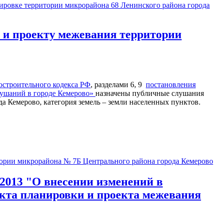
ировке территории микрорайона 68 Ленинского района города
 и проекту межевания территории
остроительного кодекса РФ
, разделами 6, 9
постановления
лушаний в городе Кемерово»
назначены публичные слушания
а Кемерово, категория земель – земли населенных пунктов.
тории микрорайона № 7Б Центрального района города Кемерово
.2013 "О внесении изменений в
екта планировки и проекта межевания