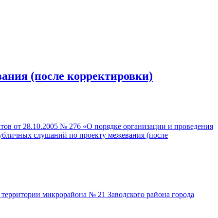
вания (после корректировки)
тов от 28.10.2005 № 276 «О порядке организации и проведения
публичных слушаний по проекту межевания (после
) территории микрорайона № 21 Заводского района города