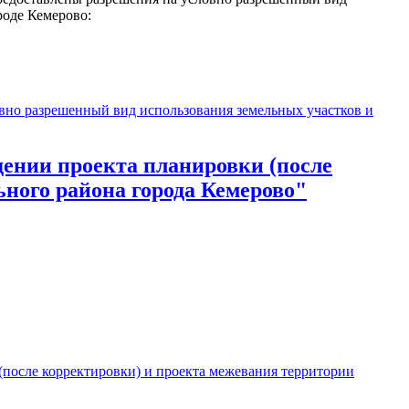
роде Кемерово:
вно разрешенный вид использования земельных участков и
дении проекта планировки (после
ного района города Кемерово"
(после корректировки) и проекта межевания территории