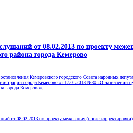
слушаний от 08.02.2013 по проекту меже
го района города Кемерово
постановления Кемеровского городского Совета народных депута
нистрации города Кемерово от 17.01.2013 №80 «О назначении 
на города Кемерово»
,
ний от 08.02.2013 по проекту межевания (после корректировки