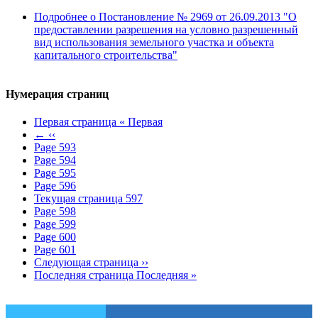
Подробнее
о Постановление № 2969 от 26.09.2013 "О
предоставлении разрешения на условно разрешенный
вид использования земельного участка и объекта
капитального строительства"
Нумерация страниц
Первая страница
« Первая
←
‹‹
Page
593
Page
594
Page
595
Page
596
Текущая страница
597
Page
598
Page
599
Page
600
Page
601
Следующая страница
››
Последняя страница
Последняя »