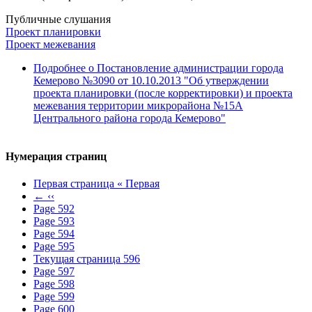
Публичные слушания
Проект планировки
Проект межевания
Подробнее
о Постановление администрации города
Кемерово №3090 от 10.10.2013 "Об утверждении
проекта планировки (после корректировки) и проекта
межевания территории микрорайона №15А
Центрального района города Кемерово"
Нумерация страниц
Первая страница
« Первая
←
‹‹
Page
592
Page
593
Page
594
Page
595
Текущая страница
596
Page
597
Page
598
Page
599
Page
600