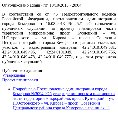
Опубликовано
admin
-
пт, 18/10/2013 - 20:04
В соответствии со ст. 46 Градостроительного кодекса
Российской Федерации, постановлением администрации
города Кемерово от 16.08.2013 №2521 «О назначении
публичных слушаний по проекту планировки части
территории микрорайона: просп. Кузнецкий – ул.
Н.Островского – ул. Кирова – просп. Советский
Центрального района города Кемерово в границах земельных
участков с кадастровыми номерами 42:24:0101049:531,
42:24:0101049:496, 42:24:0101049, 42:24:0101049:766,
42:24:0101049:478, 42:24:0101049:777», с учетом результатов
публичных слушаний
Публичные слушания
Утверждены
Проект планировки
Подробнее
о Постановление администрации города
Кемерово №3094 "Об утверждении проекта планировки
части территории микрорайона: просп. Кузнецкий – ул.
Н.Островского – ул. Кирова – просп. Советский
Центрального района города Кемерово в границах..."