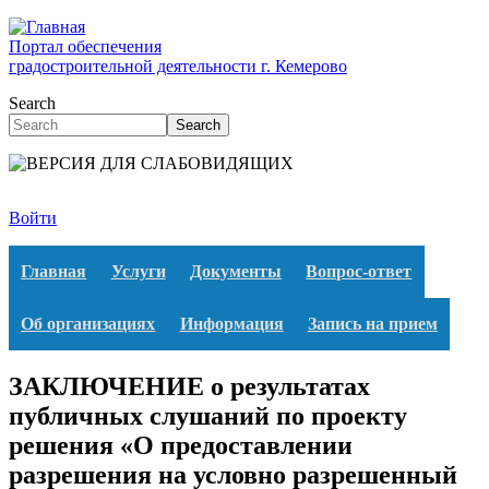
Перейти
к
Портал обеспечения
основному
градостроительной деятельности г. Кемерово
содержанию
Search
Search
Войти
Главная
Услуги
Документы
Вопрос-ответ
Об организациях
Информация
Запись на прием
ЗАКЛЮЧЕНИЕ о результатах
публичных слушаний по проекту
решения «О предоставлении
разрешения на условно разрешенный