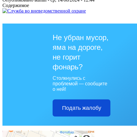
Содержимое
Не убран мусор,
яма на дороге,
не горит
фонарь?
Столкнулись с
проблемой — сообщите
о ней!
Подать жалобу