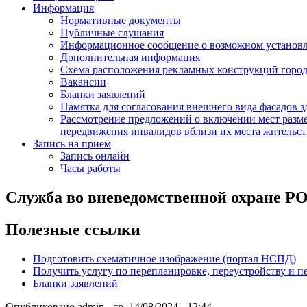
Информация
Нормативные документы
Публичные слушания
Информационное сообщение о возможном установл
Дополнительная информация
Схема расположения рекламных конструкций город
Вакансии
Бланки заявлений
Памятка для согласования внешнего вида фасадов 
Рассмотрение предложений о включении мест разме
передвижения инвалидов вблизи их места жительст
Запись на прием
Запись онлайн
Часы работы
Служба во вневедомственной охране
Полезные ссылки
Подготовить схематичное изображение (портал НСПД)
Получить услугу по перепланировке, переустройству и 
Бланки заявлений
Опубликовано
admin
-
ср, 14/08/2024 - 12:44