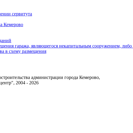
ении сервитута
а Кемерово
зданий
щения гаража, являющегося некапитальным сооружением, либо с
ва в схему размещения
достроительства администрации города Кемерово,
нтр", 2004 - 2026