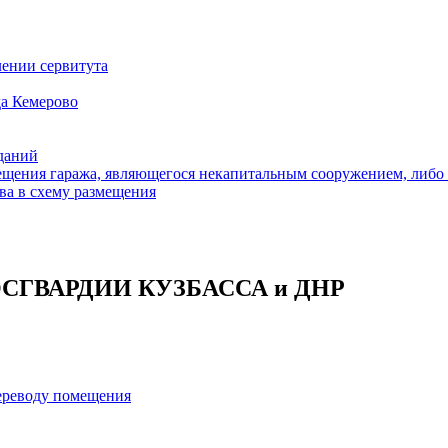
ении сервитута
а Кемерово
зданий
щения гаража, являющегося некапитальным сооружением, либо с
ва в схему размещения
 РОСГВАРДИИ КУЗБАССА и ДНР
переводу помещения