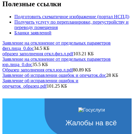
Полезные ссылки
Подготовить схематичное изображение (портал НСПД)
Получить услугу по перепланировке, переустройству и
переводу помещения
Бланки заявлений
Заявление на отклонение от предельных параметров
физ.лица_0.doc
34.5 КБ
образец заполнения откл.физ.л.pdf
103.21 КБ
Заявление на отклонение от предельных параметров
юр.лица_0.doc
35.5 КБ
Образец заполнения откл.юр.л.pdf
80.89 КБ
Заявление об исправлении ошибок и опечаток.doc
28 КБ
Заявление об исправлении ошибок и
опечаток_образец.pdf
101.25 КБ
Жалобы на всё