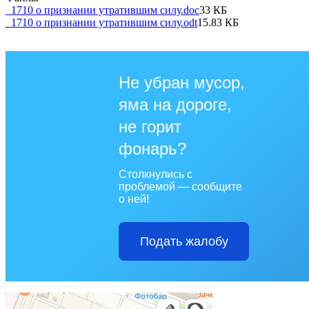
_1710 о признании утратившим силу.doc
33 КБ
_1710 о признании утратившим силу.odt
15.83 КБ
Не убран мусор,
яма на дороге,
не горит
фонарь?
Столкнулись с
проблемой — сообщите
о ней!
Подать жалобу