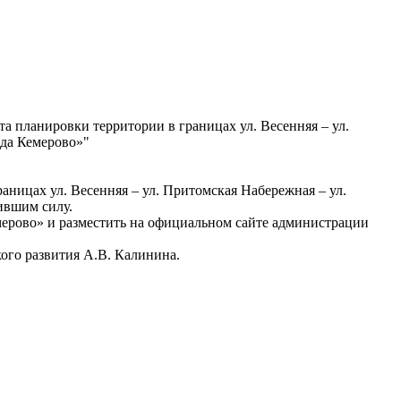
 планировки территории в границах ул. Весенняя – ул.
ода Кемерово»"
ницах ул. Весенняя – ул. Притомская Набережная – ул.
о» признать утратившим силу.
емерово» и разместить на официальном сайте администрации
кого развития А.В. Калинина.