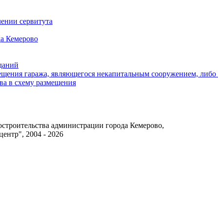
ении сервитута
а Кемерово
зданий
щения гаража, являющегося некапитальным сооружением, либо с
ва в схему размещения
достроительства администрации города Кемерово,
нтр", 2004 - 2026