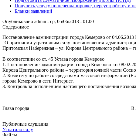
Подготовить схематичное изображение (портал НСПД)
Получить услугу по перепланировке, переустройству и 
Бланки заявлений
Опубликовано
admin
-
ср, 05/06/2013 - 01:00
Содержимое
Постановление администрации города Кемерово от 04.06.2013
"О признании утратившим силу постановления администрации 
Притомская Набережная – ул. Кирова Центрального района – 
В соответствии со ст. 45 Устава города Кемерово
1. Постановление администрации города Кемерово от 08.02.20
Кирова Центрального района – территория южной час
2. Комитету по работе со средствами массовой информации (Е
города Кемерово в сети Интернет.
3. Контроль за исполнением настоящего постановления возложи
Глава города В.К. Ерм
Публичные слушания
Утратило силу
Файлы