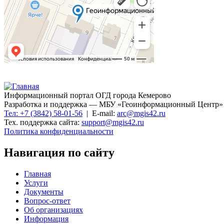
Информационный портал ОГД города Кемерово
Разработка и поддержка — МБУ «Геоинформационный Центр»
Тел: +7 (3842) 58-01-56
| E-mail:
arc@mgis42.ru
Тех. поддержка сайта:
support@mgis42.ru
Политика конфиденциальности
Навигация по сайту
Главная
Услуги
Документы
Вопрос-ответ
Об организациях
Информация