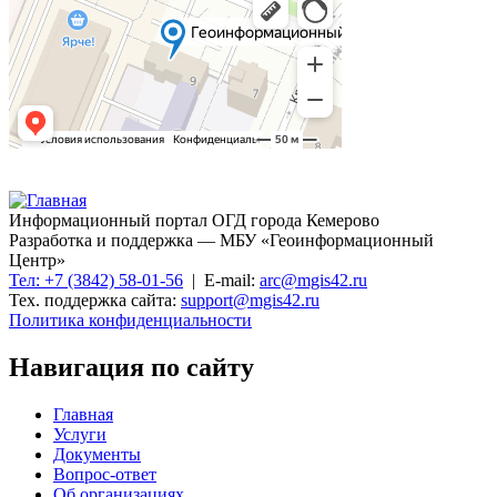
Информационный портал ОГД города Кемерово
Разработка и поддержка — МБУ «Геоинформационный
Центр»
Тел: +7 (3842) 58-01-56
| E-mail:
arc@mgis42.ru
Тех. поддержка сайта:
support@mgis42.ru
Политика конфиденциальности
Навигация по сайту
Главная
Услуги
Документы
Вопрос-ответ
Об организациях