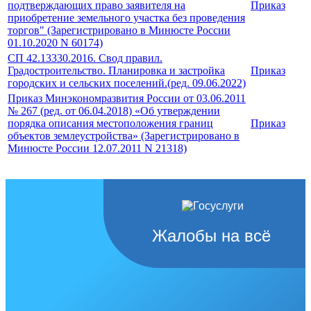
подтверждающих право заявителя на
Приказ
приобретение земельного участка без проведения
торгов" (Зарегистрировано в Минюсте России
01.10.2020 N 60174)
СП 42.13330.2016. Свод правил.
Градостроительство. Планировка и застройка
Приказ
городских и сельских поселений.(ред. 09.06.2022)
Приказ Минэкономразвития России от 03.06.2011
№ 267 (ред. от 06.04.2018) «Об утверждении
порядка описания местоположения границ
Приказ
объектов землеустройства» (Зарегистрировано в
Минюсте России 12.07.2011 N 21318)
Жалобы на всё