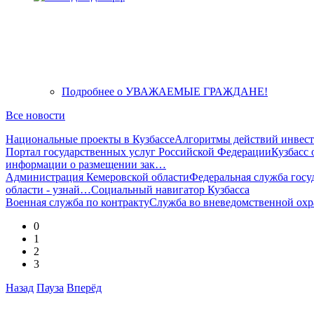
Подробнее
о УВАЖАЕМЫЕ ГРАЖДАНЕ!
Все новости
Национальные проекты в Кузбассе
Алгоритмы действий инвест
Портал государственных услуг Российской Федерации
Кузбасс
информации о размещении зак…
Администрация Кемеровской области
Федеральная служба госу
области - узнай…
Социальный навигатор Кузбасса
Военная служба по контракту
Служба во вневедомственной 
0
1
2
3
Назад
Пауза
Вперёд