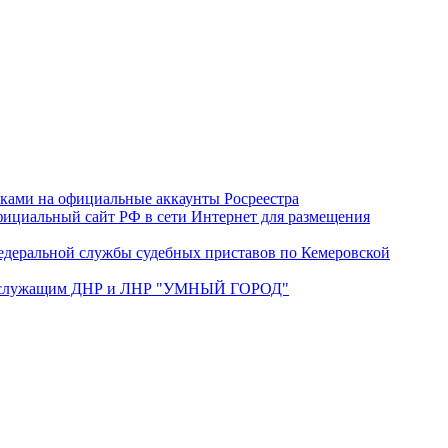
лками на официальные аккаунты Росреестра
ициальный сайт РФ в сети Интернет для размещения
деральной службы судебных приставов по Кемеровской
нослужащим ДНР и ЛНР "УМНЫЙ ГОРОД"