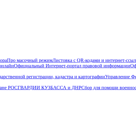
ора
Про масочный режим
Листовка с QR-кодами и интернет-ссы
 онлайн
Официальный Интернет-портал правовой информации
Оф
дарственной регистрации, кадастра и картографии
Управление Фе
охране РОСГВАРДИИ КУЗБАССА и ДНР
Сбор для помощи воен