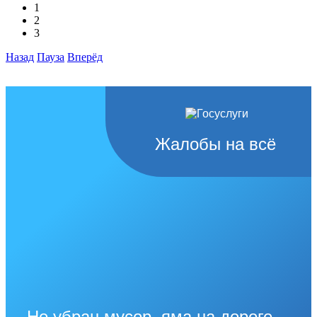
1
2
3
Назад
Пауза
Вперёд
Жалобы на всё
Не убран мусор, яма на дороге,