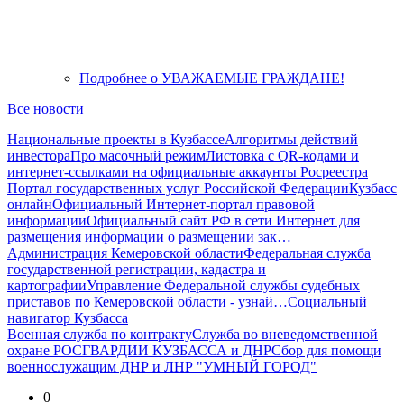
Подробнее
о УВАЖАЕМЫЕ ГРАЖДАНЕ!
Все новости
Национальные проекты в Кузбассе
Алгоритмы действий
инвестора
Про масочный режим
Листовка с QR-кодами и
интернет-ссылками на официальные аккаунты Росреестра
Портал государственных услуг Российской Федерации
Кузбасс
онлайн
Официальный Интернет-портал правовой
информации
Официальный сайт РФ в сети Интернет для
размещения информации о размещении зак…
Администрация Кемеровской области
Федеральная служба
государственной регистрации, кадастра и
картографии
Управление Федеральной службы судебных
приставов по Кемеровской области - узнай…
Социальный
навигатор Кузбасса
Военная служба по контракту
Служба во вневедомственной
охране РОСГВАРДИИ КУЗБАССА и ДНР
Сбор для помощи
военнослужащим ДНР и ЛНР "УМНЫЙ ГОРОД"
0