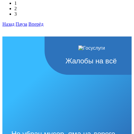
1
2
3
Назад
Пауза
Вперёд
Жалобы на всё
Не убран мусор, яма на дороге,