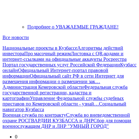
Подробнее
о УВАЖАЕМЫЕ ГРАЖДАНЕ!
Все новости
Национальные проекты в Кузбассе
Алгоритмы действий
инвестора
Про масочный режим
Листовка с QR-кодами и
интернет-ссылками на официальные аккаунты Росреестра
Портал государственных услуг Российской Федерации
Кузбасс
онлайн
Официальный Интернет-портал правовой
информации
Официальный сайт РФ в сети Интернет для
размещения информации о размещении зак…
Администрация Кемеровской области
Федеральная служба
государственной регистрации, кадастра и
картографии
Управление Федеральной службы судебных
приставов по Кемеровской области - узнай…
Социальный
навигатор Кузбасса
Военная служба по контракту
Служба во вневедомственной
охране РОСГВАРДИИ КУЗБАССА и ДНР
Сбор для помощи
военнослужащим ДНР и ЛНР "УМНЫЙ ГОРОД"
0