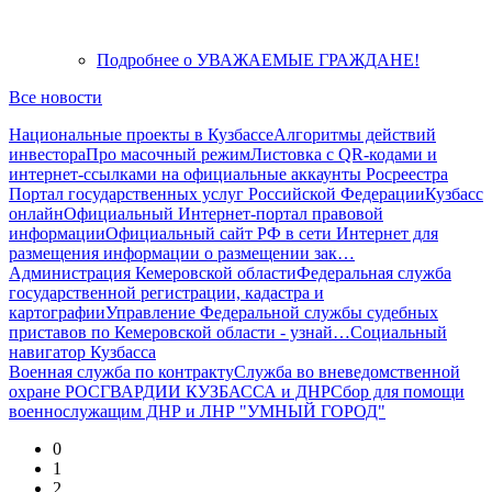
Подробнее
о УВАЖАЕМЫЕ ГРАЖДАНЕ!
Все новости
Национальные проекты в Кузбассе
Алгоритмы действий
инвестора
Про масочный режим
Листовка с QR-кодами и
интернет-ссылками на официальные аккаунты Росреестра
Портал государственных услуг Российской Федерации
Кузбасс
онлайн
Официальный Интернет-портал правовой
информации
Официальный сайт РФ в сети Интернет для
размещения информации о размещении зак…
Администрация Кемеровской области
Федеральная служба
государственной регистрации, кадастра и
картографии
Управление Федеральной службы судебных
приставов по Кемеровской области - узнай…
Социальный
навигатор Кузбасса
Военная служба по контракту
Служба во вневедомственной
охране РОСГВАРДИИ КУЗБАССА и ДНР
Сбор для помощи
военнослужащим ДНР и ЛНР "УМНЫЙ ГОРОД"
0
1
2