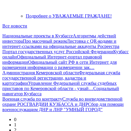
Подробнее
о УВАЖАЕМЫЕ ГРАЖДАНЕ!
Все новости
Национальные проекты в Кузбассе
Алгоритмы действий
инвестора
Про масочный режим
Листовка с QR-кодами и
интернет-ссылками на официальные аккаунты Росреестра
Портал государственных услуг Российской Федерации
Кузбасс
онлайн
Официальный Интернет-портал правовой
информации
Официальный сайт РФ в сети Интернет для
размещения информации о размещении зак…
Администрация Кемеровской области
Федеральная служба
государственной регистрации, кадастра и
картографии
Управление Федеральной службы судебных
приставов по Кемеровской области - узнай…
Социальный
навигатор Кузбасса
Военная служба по контракту
Служба во вневедомственной
охране РОСГВАРДИИ КУЗБАССА и ДНР
Сбор для помощи
военнослужащим ДНР и ЛНР "УМНЫЙ ГОРОД"
0
1
2