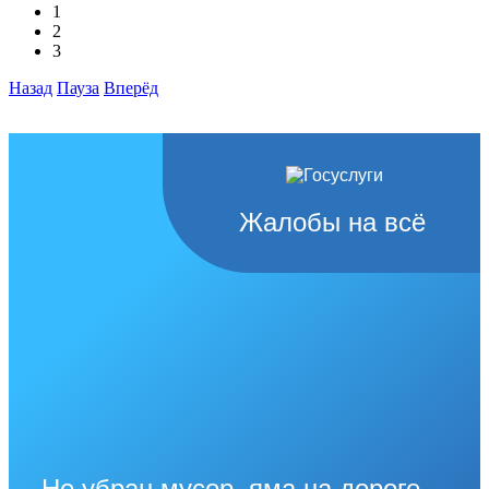
1
2
3
Назад
Пауза
Вперёд
Жалобы на всё
Не убран мусор, яма на дороге,