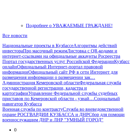
Подробнее
о УВАЖАЕМЫЕ ГРАЖДАНЕ!
Все новости
Национальные проекты в Кузбассе
Алгоритмы действий
инвестора
Про масочный режим
Листовка с QR-кодами и
интернет-ссылками на официальные аккаунты Росреестра
Портал государственных услуг Российской Федерации
Кузбасс
онлайн
Официальный Интернет-портал правовой
информации
Официальный сайт РФ в сети Интернет для
размещения информации о размещении зак…
Администрация Кемеровской области
Федеральная служба
государственной регистрации, кадастра и
картографии
Управление Федеральной службы судебных
приставов по Кемеровской области - узнай…
Социальный
навигатор Кузбасса
Военная служба по контракту
Служба во вневедомственной
охране РОСГВАРДИИ КУЗБАССА и ДНР
Сбор для помощи
военнослужащим ДНР и ЛНР "УМНЫЙ ГОРОД"
0