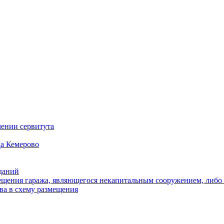
ении сервитута
а Кемерово
зданий
щения гаража, являющегося некапитальным сооружением, либо с
ва в схему размещения