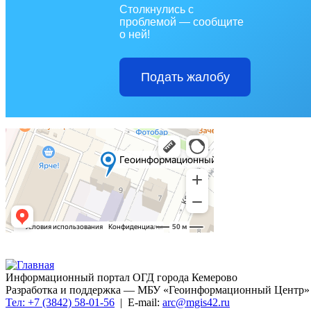
Столкнулись с
проблемой — сообщите
о ней!
Подать жалобу
Информационный портал ОГД города Кемерово
Разработка и поддержка — МБУ «Геоинформационный Центр»
Тел: +7 (3842) 58-01-56
| E-mail:
arc@mgis42.ru