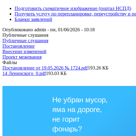
Подготовить схематичное изображение (портал НСПД)
Получить услугу по перепланировке, переустройству и 
Бланки заявлений
Опубликовано
admin
-
пн, 01/06/2026 - 10:18
Публичные слушания
Публичные слушания
Постановление
Внесение изменений
Проект межевания
Файлы
Постановление от 19.05.2026 № 1724.pdf
193.26 КБ
14 Ленинского_0.pdf
193.03 КБ
Не убран мусор,
яма на дороге,
не горит
фонарь?