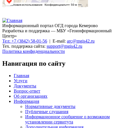
Информационный портал ОГД города Кемерово
Разработка и поддержка — МБУ «Геоинформационный
Центр»
Тел: +7 (3842) 58-01-56
| E-mail:
arc@mgis42.ru
Тех. поддержка сайта:
support@mgis42.ru
Политика конфиденциальности
Навигация по сайту
Главная
Услуги
Документы
Вопрос-ответ
Об организациях
Информация
Нормативные документы
Публичные слушания
Информационное сообщение о возможном
установлении сервитута
Дополнительная информация