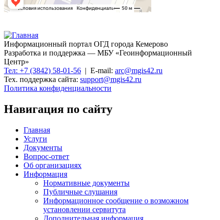
Информационный портал ОГД города Кемерово
Разработка и поддержка — МБУ «Геоинформационный
Центр»
Тел: +7 (3842) 58-01-56
| E-mail:
arc@mgis42.ru
Тех. поддержка сайта:
support@mgis42.ru
Политика конфиденциальности
Навигация по сайту
Главная
Услуги
Документы
Вопрос-ответ
Об организациях
Информация
Нормативные документы
Публичные слушания
Информационное сообщение о возможном
установлении сервитута
Дополнительная информация