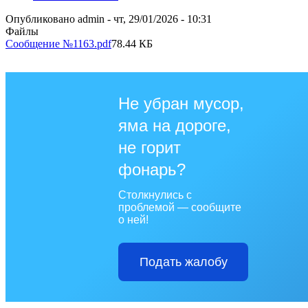
Опубликовано
admin
-
чт, 29/01/2026 - 10:31
Файлы
Сообщение №1163.pdf
78.44 КБ
Не убран мусор,
яма на дороге,
не горит
фонарь?
Столкнулись с
проблемой — сообщите
о ней!
Подать жалобу