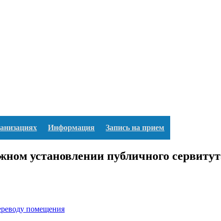
ганизациях
Информация
Запись на прием
ожном установлении публичного сервитут
переводу помещения