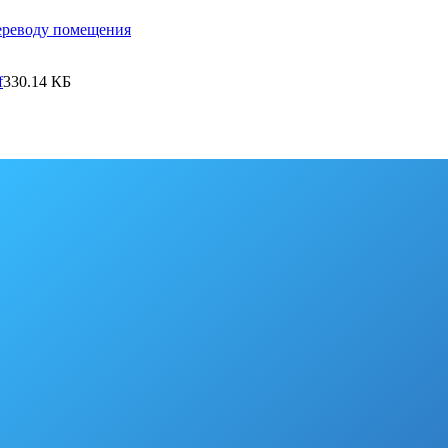
переводу помещения
f
330.14 КБ