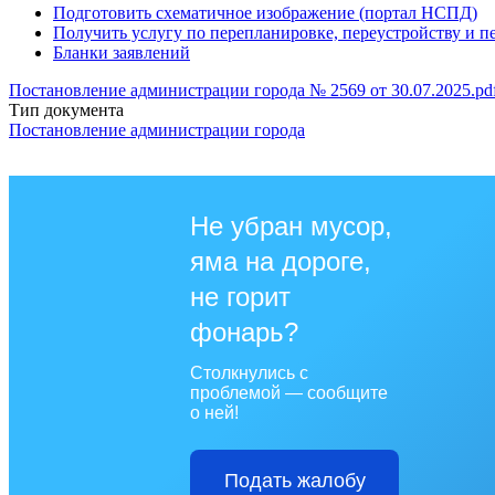
Подготовить схематичное изображение (портал НСПД)
Получить услугу по перепланировке, переустройству и 
Бланки заявлений
Постановление администрации города № 2569 от 30.07.2025.pd
Тип документа
Постановление администрации города
Не убран мусор,
яма на дороге,
не горит
фонарь?
Столкнулись с
проблемой — сообщите
о ней!
Подать жалобу