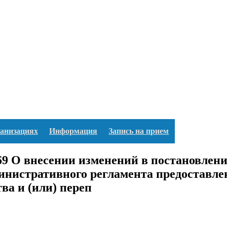
ганизациях
Информация
Запись на прием
О внесении изменений в постановление
министративного регламента предоставл
ва и (или) переп