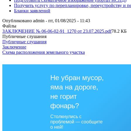
Подготовить схематичное изображение (портал НСПД)
Получить услугу по перепланировке, переустройству и 
Бланки заявлений
Опубликовано
admin
-
пт, 01/08/2025 - 11:43
Файлы
ЗАКЛЮЧЕНИЕ № 06-06-02-91_1270 от 23.07.2025.pdf
78.2 КБ
Публичные слушания
Публичные слушания
Заключение
Схема расположения земельного участка
Не убран мусор,
яма на дороге,
не горит
фонарь?
Столкнулись с
проблемой — сообщите
о ней!