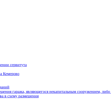
ении сервитута
а Кемерово
зданий
щения гаража, являющегося некапитальным сооружением, либо с
ва в схему размещения