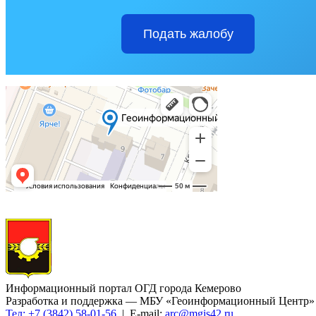
Подать жалобу
Информационный портал ОГД города Кемерово
Разработка и поддержка — МБУ «Геоинформационный Центр»
Тел: +7 (3842) 58-01-56
| E-mail:
arc@mgis42.ru