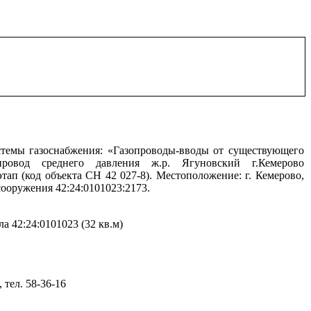
стемы газоснабжения
:
«Газопроводы-вводы от существующего
опровод среднего давления ж.р. Ягуновский г.Кемерово
этап (код объекта СН 42 027-8). Местоположение: г. Кемерово,
сооружения 42:24:0101023:
2173.
а 42:24:0101023 (32 кв.м)
 тел. 58-36-16