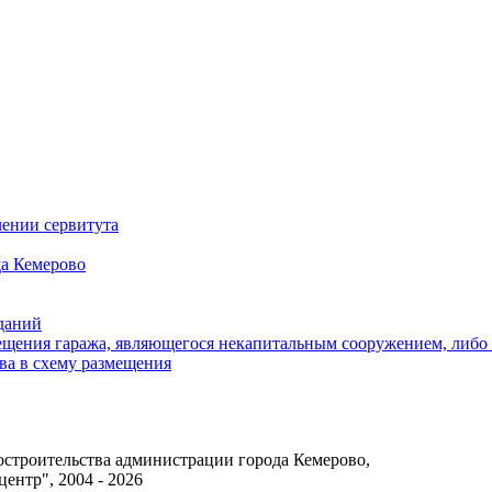
ении сервитута
а Кемерово
зданий
щения гаража, являющегося некапитальным сооружением, либо с
ва в схему размещения
достроительства администрации города Кемерово,
нтр", 2004 - 2026