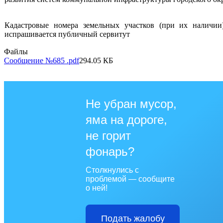
Кадастровые номера земельных участков (при их наличии
испрашивается публичный сервитут
Файлы
Сообщение №685 .pdf
294.05 КБ
Не убран мусор,
яма на дороге,
не горит
фонарь?
Столкнулись с
проблемой — сообщите
о ней!
Подать жалобу