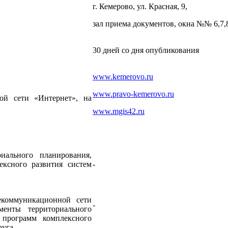
г. Кемерово, ул. Красная, 9,
зал приема документов, окна №№ 6,7,
30 дней со дня опубликования
www.kemerovo.ru
www.pravo-kemerovo.ru
ой сети «Интернет», на
www.mgis42.ru
иального планирования,
ексного развития систем
-
екоммуникационной сети
-
енты территориального
 программ комплексного
руга