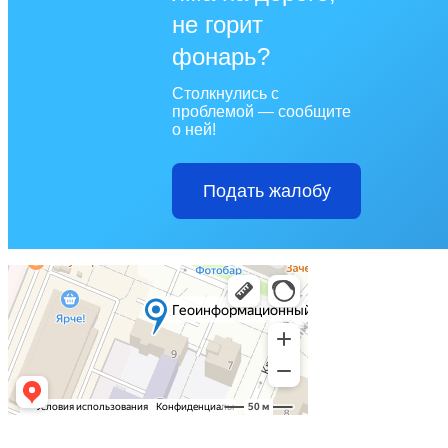
не горит
фонарь?
Столкнулись с
проблемой — сообщите
о ней!
Подать жалобу