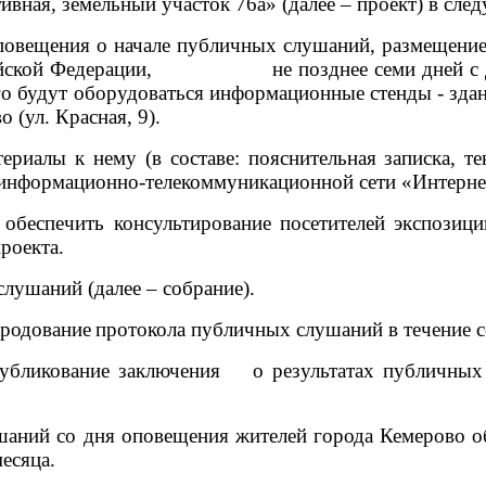
ивная, земельный участок 76а
» (далее – проект) в сл
е оповещения о начале публичных слушаний, раз
ссийской Федерации, не позднее семи дней с дат
о которого будут оборудоваться информацион
 (ул. Красная, 9).
ериалы к нему (в составе: пояснительная записка, т
информационно-телекоммуникационной сети «Интернет»
 обеспечить
консультирование посетителей экспозиции
роекта.
лушаний (далее – собрание).
ародование
протокола публичных слушаний в течение с
публикование заключения о результатах публичных
шаний со дня оповещения жителей города Кемерово о
есяца.