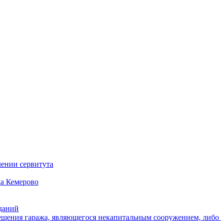
ении сервитута
а Кемерово
зданий
щения гаража, являющегося некапитальным сооружением, либо с