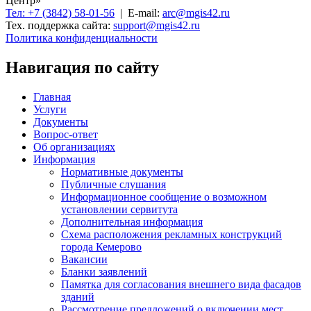
Центр»
Тел: +7 (3842) 58-01-56
| E-mail:
arc@mgis42.ru
Тех. поддержка сайта:
support@mgis42.ru
Политика конфиденциальности
Навигация по сайту
Главная
Услуги
Документы
Вопрос-ответ
Об организациях
Информация
Нормативные документы
Публичные слушания
Информационное сообщение о возможном
установлении сервитута
Дополнительная информация
Схема расположения рекламных конструкций
города Кемерово
Вакансии
Бланки заявлений
Памятка для согласования внешнего вида фасадов
зданий
Рассмотрение предложений о включении мест