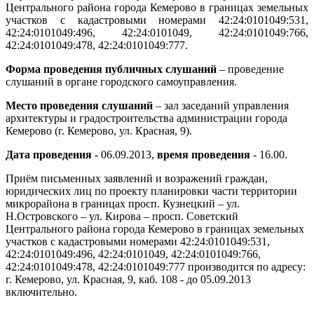
Центрального района города Кемерово в границах земельных
участков с кадастровыми номерами 42:24:0101049:531,
42:24:0101049:496, 42:24:0101049, 42:24:0101049:766,
42:24:0101049:478, 42:24:0101049:777.
Форма проведения публичных слушаний
– проведение
слушаний в органе городского самоуправления.
Место проведения слушаний
– зал заседаний управления
архитектуры и градостроительства администрации города
Кемерово (г. Кемерово, ул. Красная, 9).
Дата проведения
- 06.09.2013,
время проведения
- 16.00.
Приём письменных заявлений и возражений граждан,
юридических лиц по проекту планировки части территории
микрорайона в границах просп. Кузнецкий – ул.
Н.Островского – ул. Кирова – просп. Советский
Центрального района города Кемерово в границах земельных
участков с кадастровыми номерами 42:24:0101049:531,
42:24:0101049:496, 42:24:0101049, 42:24:0101049:766,
42:24:0101049:478, 42:24:0101049:777 производится по адресу:
г. Кемерово, ул. Красная, 9, каб. 108 - до 05.09.2013
включительно.