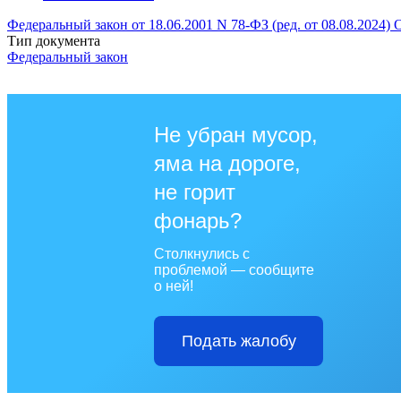
Федеральный закон от 18.06.2001 N 78-ФЗ (ред. от 08.08.2024) 
Тип документа
Федеральный закон
Не убран мусор,
яма на дороге,
не горит
фонарь?
Столкнулись с
проблемой — сообщите
о ней!
Подать жалобу