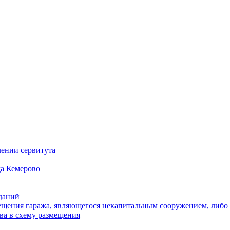
ении сервитута
а Кемерово
зданий
щения гаража, являющегося некапитальным сооружением, либо с
ва в схему размещения