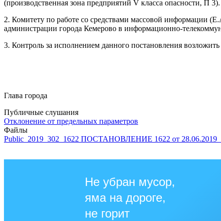
(производственная зона предприятий V класса опасности, П 3)
2. Комитету по работе со средствами массовой информации (Е
администрации города Кемерово в информационно-телекоммун
3. Контроль за исполнением данного постановления возложить
Глава города И.В. Се
Публичные слушания
Отклонение от предельных параметров
Файлы
Public_2019_302_1622 ПОСТАНОВЛЕНИЕ 1622 от 28.06.2019
Не убран мусор,
яма на дороге,
не горит