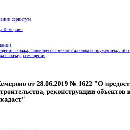
ении сервитута
а Кемерово
зданий
щения гаража, являющегося некапитальным сооружением, либо с
ва в схему размещения
емерово от 28.06.2019 № 1622 "О предос
троительства, реконструкции объектов 
 кадаст"