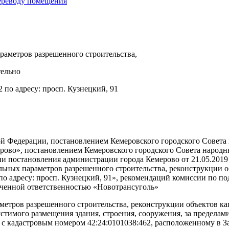
переводу помещения
раметров разрешенного строительства,
тельно
 по адресу: просп. Кузнецкий, 91
кой Федерации, постановлением Кемеровского городского Совета
рово», постановлением Кемеровского городского Совета народн
ии постановления администрации города Кемерово от 21.05.20
льных параметров разрешенного строительства, реконструкции о
по адресу: просп. Кузнецкий, 91», рекомендаций комиссии по по
ниченной ответственностью «Новотрансуголь»
аметров разрешенного строительства, реконструкции объектов к
устимого размещения здания, строения, сооружения, за пределам
у с кадастровым номером 42:24:0101038:462, расположенному в З