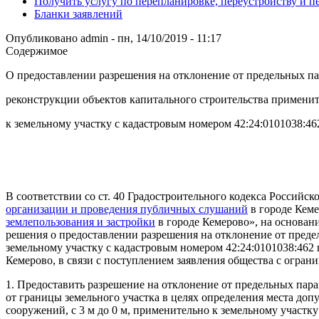
Получить услугу по перепланировке, переустройству и 
Бланки заявлений
Опубликовано
admin
-
пн, 14/10/2019 - 11:17
Содержимое
О предоставлении разрешения на отклонение от предельных па
реконструкции объектов капитального строительства примени
к земельному участку с кадастровым номером 42:24:0101038:462
В соответствии со ст. 40 Градостроительного кодекса Российс
организации и проведения публичных слушаний
в городе Кеме
землепользования и застройки
в городе Кемерово», на основан
решения о предоставлении разрешения на отклонение от преде
земельному участку с кадастровым номером 42:24:0101038:462 
Кемерово, в связи с поступлением заявления общества с огра
1. Предоставить разрешение на отклонение от предельных пар
от границы земельного участка в целях определения места доп
сооружений, с 3 м до 0 м, применительно к земельному участк