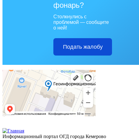
фонарь?
Столкнулись с
проблемой — сообщите
о ней!
Подать жалобу
Информационный портал ОГД города Кемерово