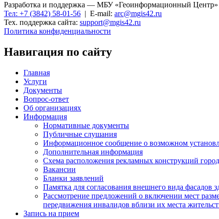
Разработка и поддержка — МБУ «Геоинформационный Центр»
Тел: +7 (3842) 58-01-56
| E-mail:
arc@mgis42.ru
Тех. поддержка сайта:
support@mgis42.ru
Политика конфиденциальности
Навигация по сайту
Главная
Услуги
Документы
Вопрос-ответ
Об организациях
Информация
Нормативные документы
Публичные слушания
Информационное сообщение о возможном установл
Дополнительная информация
Схема расположения рекламных конструкций город
Вакансии
Бланки заявлений
Памятка для согласования внешнего вида фасадов 
Рассмотрение предложений о включении мест разме
передвижения инвалидов вблизи их места жительст
Запись на прием