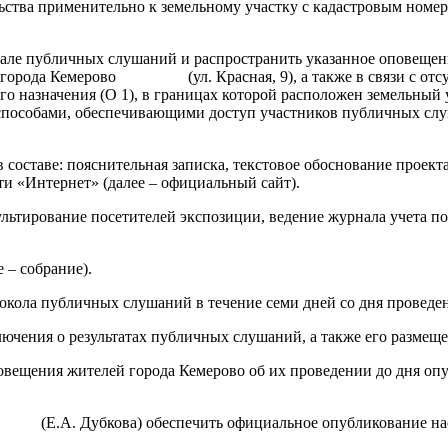
ьства применительно к земельному участку с кадастровым номеро
чале публичных слушаний и распространить указанное оповещен
 города Кемерово (ул. Красная, 9), а также в связи с отсут
о назначения (О 1), в границах которой расположен земельный у
 способами, обеспечивающими доступ участников публичных слу
 составе: пояснительная записка, текстовое обоснование проек
 «Интернет» (далее – официальный сайт).
ультирование посетителей экспозиции, ведение журнала учета п
 – собрание).
токола публичных слушаний в течение семи дней со дня проведе
лючения о результатах публичных слушаний, а также его размещ
овещения жителей города Кемерово об их проведении до дня оп
 (Е.А. Дубкова) обеспечить официальное опубликование наст