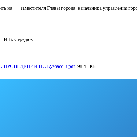
ожить на заместителя Главы города, начальника управления г
 И.В. Середю
 О ПРОВЕДЕНИИ ПС Кузбасс-3.pdf
198.41 КБ