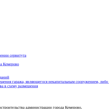
ении сервитута
а Кемерово
зданий
щения гаража, являющегося некапитальным сооружением, либо с
ва в схему размещения
достроительства администрации города Кемерово,