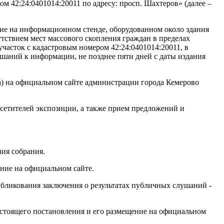
м 42:24:0401014:20011 по адресу: просп. Шахтеров» (далее –
ие на информационном стенде, оборудованном около здания
ствием мест массового скопления граждан в пределах
часток с кадастровым номером 42:24:0401014:20011, в
шаний к информации, не позднее пяти дней с даты издания
та) на официальном сайте администрации города Кемерово
осетителей экспозиции, а также прием предложений и
ния собрания.
ение на официальном сайте.
убликования заключения о результатах публичных слушаний -
оящего постановления и его размещение на официальном