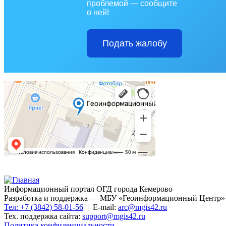
проблемой — сообщите
о ней!
Подать жалобу
Информационный портал ОГД города Кемерово
Разработка и поддержка — МБУ «Геоинформационный Центр»
Тел: +7 (3842) 58-01-56
| E-mail:
arc@mgis42.ru
Тех. поддержка сайта:
support@mgis42.ru
Политика конфиденциальности