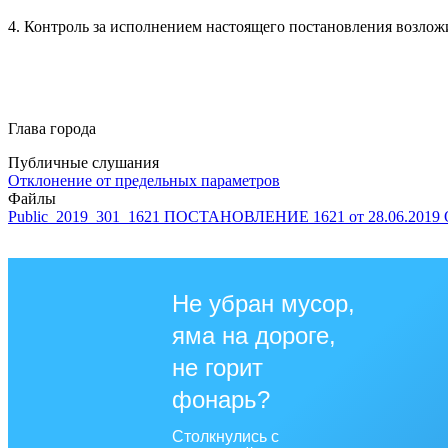
4. Контроль за исполнением настоящего постановления возл
Глава города
Публичные слушания
Отклонение от предельных параметров
Файлы
Public_2019_301_1621 ПОСТАНОВЛЕНИЕ 1621 от 28.06.2019
Не убран мусор,
яма на дороге,
не горит
фонарь?
Столкнулись с