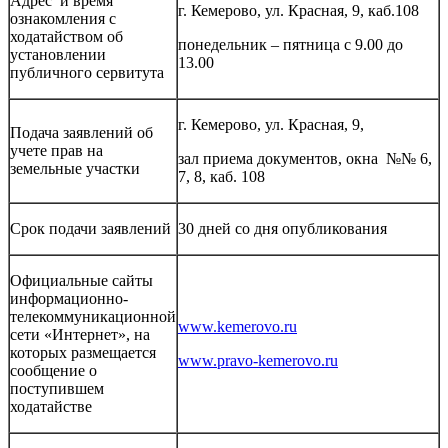
Адрес и время
г. Кемерово, ул. Красная, 9, каб.108
ознакомления с
ходатайством об
понедельник – пятница с 9.00 до
установлении
13.00
публичного сервитута
г. Кемерово, ул. Красная, 9,
Подача заявлений об
учете прав на
зал приема документов, окна №№ 6,
земельные участки
7, 8, каб. 108
Срок подачи заявлений
30 дней со дня опубликования
Официальные сайты
информационно-
телекоммуникационной
www.kemerovo.ru
сети «Интернет», на
которых размещается
www.pravo-kemerovo.ru
сообщение о
поступившем
ходатайстве