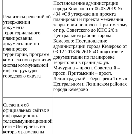
Постановление администрации
города Кемерово от 06.03.2019 №
434 «Об утверждении проекта
Реквизиты решений об
планировки и проекта межевания
утверждении
территории по просп. Притомскому
документа
от пр. Советского до КНС 2/6 в
территориального
Центральном районе города
планирования,
Кемерово; Постановление
документации по
администрации города Кемерово от
планировке
03.12.2018 № 2616 «О подготовке
территории, программ
документации по планировке
комплексного развития
территории в границах: ул.
систем коммунальной
Мичурина – просп. Советский –
инфраструктуры
просп. Притомский – просп.
городского округа
Ленинградский – берег реки Томь в
Центральном и Ленинском районах
города Кемерово
Сведения об
официальных сайтах в
информационно-
телекоммуникационной
сети «Интернет», на
которых размещены