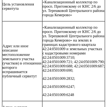
«Канализационный коллектор по
Цель установления
просп. Притомскому от КНС 2/6 до
сервитута
ул. Терешковой Центрального района
города Кемерово»
«Канализационный коллектор по
просп. Притомскому от КНС 2/6 до
ул. Терешковой Центрального района
города Кемерово» на землях в
границах кадастрового квартала
Адрес или иное
42:24:0501009 и земельных участках
описание
с кадастровыми номерами
местоположение
42:24:0501009:3710;
земельного участка
42:24:0501009:721; 42:24:0501009:790;
(участков) в отношении
42:24:0501009:688; 42:24:0501009:687;
которого
42:24:0501009:690;
испрашивается
публичный сервитут
42:24:0501009:2832;
42:24:0501009:6247;
42:24:0501009:6248