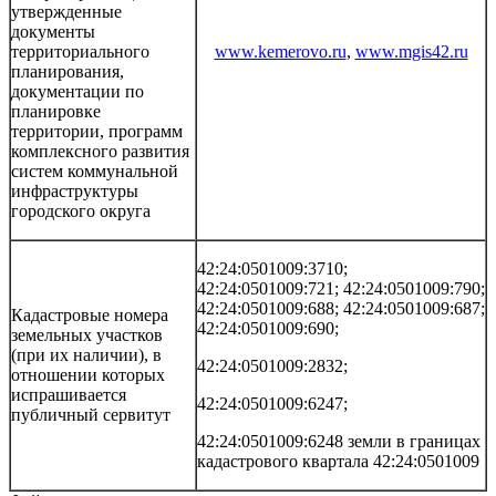
утвержденные
документы
территориального
www.kemerovo.ru
,
www.mgis42.ru
планирования,
документации по
планировке
территории, программ
комплексного развития
систем коммунальной
инфраструктуры
городского округа
42:24:0501009:3710;
42:24:0501009:721; 42:24:0501009:790;
42:24:0501009:688; 42:24:0501009:687;
Кадастровые номера
42:24:0501009:690;
земельных участков
(при их наличии), в
42:24:0501009:2832;
отношении которых
испрашивается
42:24:0501009:6247;
публичный сервитут
42:24:0501009:6248 земли в границах
кадастрового квартала 42:24:0501009