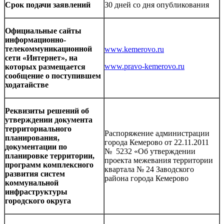
Срок подачи заявлений
30 дней со дня опубликования
Официальные сайты
информационно-
телекоммуникационной
www.kemerovo.ru
сети «Интернет», на
www.pravo-kemerovo.ru
которых размещается
сообщение о поступившем
ходатайстве
Реквизиты решений об
утверждении документа
территориального
Распоряжение администрации
планирования,
города Кемерово от 22.11.2011
документации по
№ 5232 «Об утверждении
планировке территории,
проекта межевания территории
программ комплексного
квартала № 24 Заводского
развития систем
района города Кемерово
коммунальной
инфраструктуры
городского округа