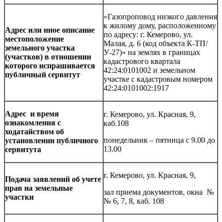
«Газопроповод низкого давления
к жилому дому, расположенному
Адрес или иное описание
по адресу: г. Кемерово, ул.
местоположение
Малая, д. 6 (код объекта К-ТП/
земельного участка
У-27)» на землях в границах
(участков) в отношении
кадастрового квартала
которого испрашивается
42:24:0101002 и земельном
публичный сервитут
участке
с кадастровым номером
42:24:0101002:1917
Адрес и время
г. Кемерово, ул. Красная, 9,
ознакомления с
каб.108
ходатайством об
понедельник – пятница с 9.00 до
установлении публичного
13.00
сервитута
г. Кемерово, ул. Красная, 9,
Подача заявлений об учете
прав на земельные
зал приема документов, окна №
участки
№ 6, 7, 8, каб. 108