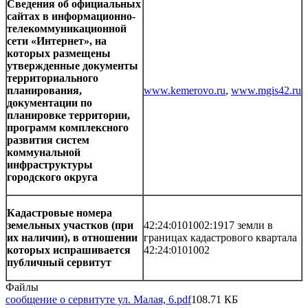
Сведения об официальных
сайтах в информационно-
телекоммуникационной
сети «Интернет», на
которых размещены
утвержденные документы
территориального
планирования,
www.kemerovo.ru
,
www.mgis42.ru
документации по
планировке территории,
программ комплексного
развития систем
коммунальной
инфраструктуры
городского округа
Кадастровые номера
земельных участков (при
42:24:0101002:1917 земли в
их наличии), в отношении
границах кадастрового квартала
которых испрашивается
42:24:0101002
публичный сервитут
Файлы
сообщение о сервитуте ул. Малая, 6.pdf
108.71 КБ