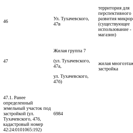
территория для
перспективного
Ул. Тухачевского,
развития микрор
46
47в
(существующее
использование -
магазин)
Жилая группа 7
(ул. Тухачевского,
47
жилая многоэта
47а,
застройка
ул. Тухачевского,
47б)
47.1. Ранее
определенный
земельный участок под
застройкой (ул.
6984
Тухачевского, 47б,
кадастровый номер
42:24:0101065:192)