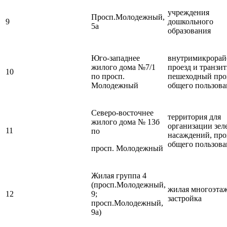
учреждения
Просп.Молодежный,
9
дошкольного
5а
образования
Юго-западнее
внутримикрора
жилого дома №7/1
проезд и транзи
10
по просп.
пешеходный про
Молодежный
общего пользова
Северо-восточнее
территория для
жилого дома № 13б
организации зел
11
по
насаждений, про
общего пользова
просп. Молодежный
Жилая группа 4
(просп.Молодежный,
жилая многоэта
12
9;
застройка
просп.Молодежный,
9а)