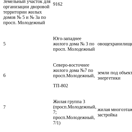
Земельный участок для
9162
организации дворовой
территории жилых
домов № 5 и № 3а по
просп. Молодежный
Юго-западнее
5
жилого дома № 3 по
овощехранилищ
просп. Молодежный
Северо-восточнее
жилого дома №7 по
земли под объек
6
просп.Молодежный,
энергетики
ТП-802
Жилая группа 3
(просп.Молодежный,
7
жилая многоэта
7;
застройка
просп.Молодежный,
7/1)