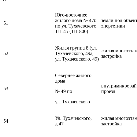
Юго-восточнее
жилого дома № 47б
земли под объек
51
по ул. Тухачевского,
энергетики
ТП-45 (ТП-806)
Жилая группа 8 (ул.
жилая многоэта
52
Тухачевского, 49а,
застройка
ул. Тухачевского, 49)
Севернее жилого
дома
внутримикрора
53
№ 49 по
проезд
ул. Тухачевского
Ул. Тухачевского,
жилая многоэта
54
д.47
застройка