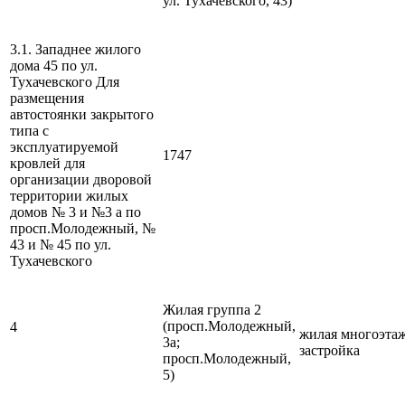
ул. Тухачевского, 43)
3.1. Западнее жилого
дома 45 по ул.
Тухачевского Для
размещения
автостоянки закрытого
типа с
эксплуатируемой
1747
кровлей для
организации дворовой
территории жилых
домов № 3 и №3 а по
просп.Молодежный, №
43 и № 45 по ул.
Тухачевского
Жилая группа 2
(просп.Молодежный,
4
жилая многоэта
3а;
застройка
просп.Молодежный,
5)