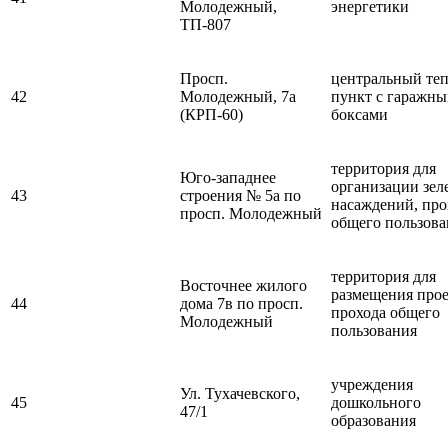
Молодежный,
энергетики
ТП-807
Просп.
центральный те
42
Молодежный, 7а
пункт с гаражн
(КРП-60)
боксами
территория для
Юго-западнее
организации зел
43
строения № 5а по
насаждений, про
просп. Молодежный
общего пользова
территория для
Восточнее жилого
размещения прое
44
дома 7в по просп.
прохода общего
Молодежный
пользования
учреждения
Ул. Тухачевского,
45
дошкольного
47/1
образования