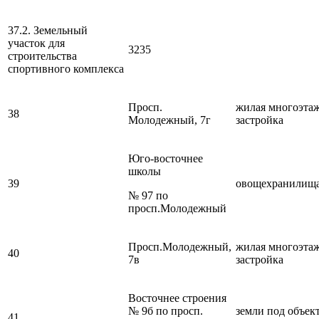
37.2. Земельный
участок для
3235
строительства
спортивного комплекса
Просп.
жилая многоэта
38
Молодежный, 7г
застройка
Юго-восточнее
школы
39
овощехранилищ
№ 97 по
просп.Молодежный
Просп.Молодежный,
жилая многоэта
40
7в
застройка
Восточнее строения
№ 9б по просп.
земли под объек
41