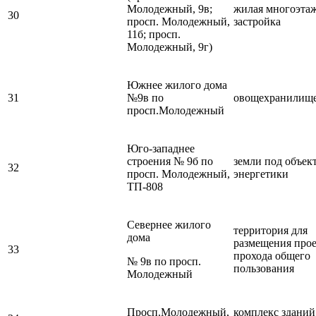
Молодежный, 9в;
жилая многоэта
30
просп. Молодежный,
застройка
11б; просп.
Молодежный, 9г)
Южнее жилого дома
31
№9в по
овощехранилищ
просп.Молодежный
Юго-западнее
строения № 9б по
земли под объек
32
просп. Молодежный,
энергетики
ТП-808
Севернее жилого
территория для
дома
размещения прое
33
прохода общего
№ 9в по просп.
пользования
Молодежный
Просп.Молодежный,
комплекс зданий