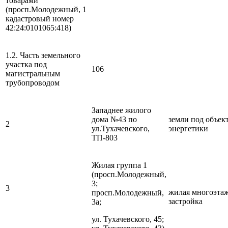
товарами
(просп.Молодежный, 1
кадастровый номер
42:24:0101065:418)
1.2. Часть земельного
участка под
106
магистральным
трубопроводом
Западнее жилого
дома №43 по
земли под объек
2
ул.Тухачевского,
энергетики
ТП-803
Жилая группа 1
(просп.Молодежный,
3;
3
жилая многоэта
просп.Молодежный,
застройка
3а;
ул. Тухачевского, 45;