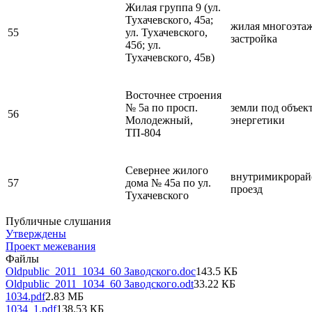
Жилая группа 9 (ул.
Тухачевского, 45а;
жилая многоэта
55
ул. Тухачевского,
застройка
45б; ул.
Тухачевского, 45в)
Восточнее строения
№ 5а по просп.
земли под объек
56
Молодежный,
энергетики
ТП-804
Севернее жилого
внутримикрора
57
дома № 45а по ул.
проезд
Тухачевского
Публичные слушания
Утверждены
Проект межевания
Файлы
Oldpublic_2011_1034_60 Заводского.doc
143.5 КБ
Oldpublic_2011_1034_60 Заводского.odt
33.22 КБ
1034.pdf
2.83 МБ
1034_1.pdf
138.53 КБ