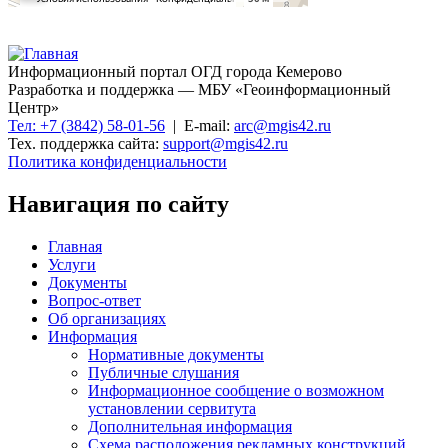
Информационный портал ОГД города Кемерово
Разработка и поддержка — МБУ «Геоинформационный
Центр»
Тел: +7 (3842) 58-01-56
| E-mail:
arc@mgis42.ru
Тех. поддержка сайта:
support@mgis42.ru
Политика конфиденциальности
Навигация по сайту
Главная
Услуги
Документы
Вопрос-ответ
Об организациях
Информация
Нормативные документы
Публичные слушания
Информационное сообщение о возможном
установлении сервитута
Дополнительная информация
Схема расположения рекламных конструкций