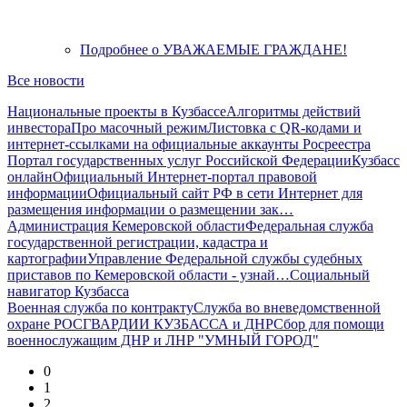
Подробнее
о УВАЖАЕМЫЕ ГРАЖДАНЕ!
Все новости
Национальные проекты в Кузбассе
Алгоритмы действий
инвестора
Про масочный режим
Листовка с QR-кодами и
интернет-ссылками на официальные аккаунты Росреестра
Портал государственных услуг Российской Федерации
Кузбасс
онлайн
Официальный Интернет-портал правовой
информации
Официальный сайт РФ в сети Интернет для
размещения информации о размещении зак…
Администрация Кемеровской области
Федеральная служба
государственной регистрации, кадастра и
картографии
Управление Федеральной службы судебных
приставов по Кемеровской области - узнай…
Социальный
навигатор Кузбасса
Военная служба по контракту
Служба во вневедомственной
охране РОСГВАРДИИ КУЗБАССА и ДНР
Сбор для помощи
военнослужащим ДНР и ЛНР "УМНЫЙ ГОРОД"
0
1
2