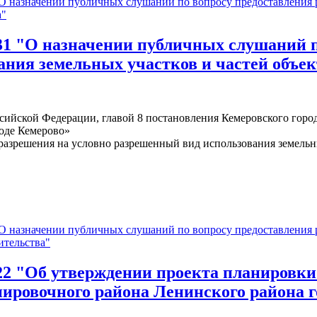
азначении публичных слушаний по вопросу предоставления р
а"
 "О назначении публичных слушаний по
ания земельных участков и частей объек
Российской Федерации, главой 8 постановления Кемеровского гор
оде Кемерово»
разрешения на условно разрешенный вид использования земельны
азначении публичных слушаний по вопросу предоставления р
ительства"
"Об утверждении проекта планировки (
ировочного района Ленинского района г