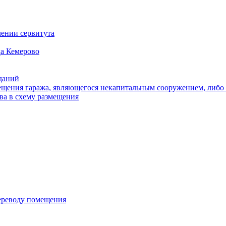
ении сервитута
а Кемерово
зданий
щения гаража, являющегося некапитальным сооружением, либо с
ва в схему размещения
переводу помещения