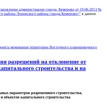
тановление администрации города Кемерово от 19.06.2013 №
го района Ленинского района города Кемерово»"
в данное
оекта межевания территории Восточного планировочного
я разрешений на отклонение от
апитального строительства и на
ных параметров разрешенного строительства,
 и объектов капитального строительства