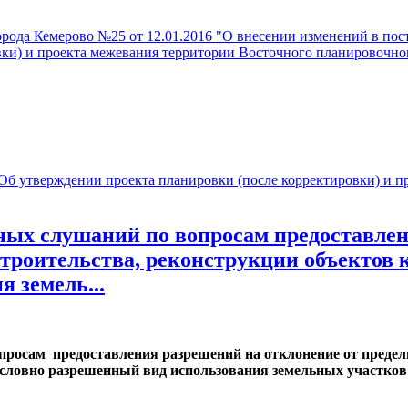
рода Кемерово №25 от 12.01.2016 "О внесении изменений в пос
вки) и проекта межевания территории Восточного планировочно
утверждении проекта планировки (после корректировки) и пр
х слушаний по вопросам предоставлени
троительства, реконструкции объектов к
 земель...
сам предоставления разрешений на отклонение от предель
условно разрешенный вид использования земельных участков