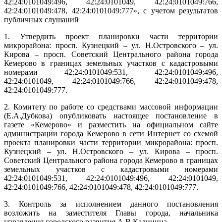
42:24:0101049:496, 42:24:0101049, 42:24:0101049:766,
42:24:0101049:478, 42:24:0101049:777», с учетом результатов
публичных слушаний
1. Утвердить проект планировки части территории
микрорайона: просп. Кузнецкий – ул. Н.Островского – ул.
Кирова – просп. Советский Центрального района города
Кемерово в границах земельных участков с кадастровыми
номерами 42:24:0101049:531, 42:24:0101049:496,
42:24:0101049, 42:24:0101049:766, 42:24:0101049:478,
42:24:0101049:777.
2. Комитету по работе со средствами массовой информации
(Е.А.Дубкова) опубликовать настоящее постановление в
газете «Кемерово» и разместить на официальном сайте
администрации города Кемерово в сети Интернет со схемой
проекта планировки части территории микрорайона: просп.
Кузнецкий – ул. Н.Островского – ул. Кирова – просп.
Советский Центрального района города Кемерово в границах
земельных участков с кадастровыми номерами
42:24:0101049:531, 42:24:0101049:496, 42:24:0101049,
42:24:0101049:766, 42:24:0101049:478, 42:24:0101049:777.
3. Контроль за исполнением данного постановления
возложить на заместителя Главы города, начальника
управления городского развития А.В.Калинина.