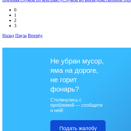
0
1
2
3
Назад
Пауза
Вперёд
Не убран мусор,
яма на дороге,
не горит
фонарь?
Столкнулись с
проблемой — сообщите
о ней!
Подать жалобу