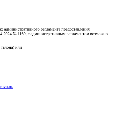
х административного регламента предоставления
04.2024 № 1169, с административным регламентом возможно
з талона) или
ovo.ru.