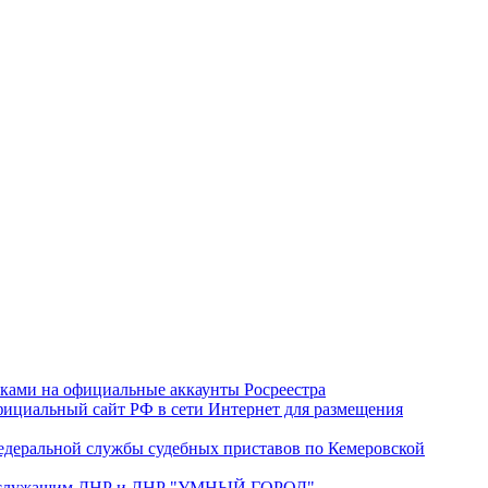
лками на официальные аккаунты Росреестра
ициальный сайт РФ в сети Интернет для размещения
деральной службы судебных приставов по Кемеровской
нослужащим ДНР и ЛНР "УМНЫЙ ГОРОД"