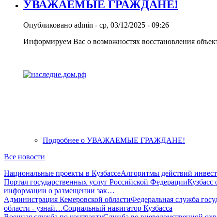
УВАЖАЕМЫЕ ГРАЖДАНЕ!
Опубликовано
admin
-
ср, 03/12/2025 - 09:26
Информируем Вас о возможностях восстановления объект
Подробнее
о УВАЖАЕМЫЕ ГРАЖДАНЕ!
Все новости
Национальные проекты в Кузбассе
Алгоритмы действий инвест
Портал государственных услуг Российской Федерации
Кузбасс
информации о размещении зак…
Администрация Кемеровской области
Федеральная служба госу
области - узнай…
Социальный навигатор Кузбасса
Военная служба по контракту
Служба во вневедомственной 