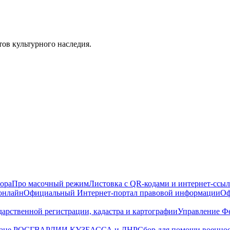
ов культурного наследия.
ора
Про масочный режим
Листовка с QR-кодами и интернет-ссы
 онлайн
Официальный Интернет-портал правовой информации
Оф
дарственной регистрации, кадастра и картографии
Управление Фе
охране РОСГВАРДИИ КУЗБАССА и ДНР
Сбор для помощи воен