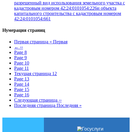
разрешенный вид использования земельного участка с
кадастровым номером 42:24:0101054:226и объекта
капитального строительства с кадастровым номером
42:24:0101054:661
Нумерация страниц
Первая страница
« Первая
←
‹‹
Page
8
Page
9
Page
10
Page
11
Текущая страница
12
Page
13
Page
14
Page
15
Page
16
Следующая страница
››
Последняя страница
Последняя »