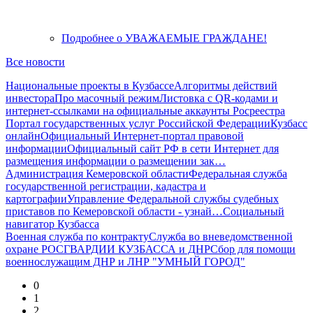
Подробнее
о УВАЖАЕМЫЕ ГРАЖДАНЕ!
Все новости
Национальные проекты в Кузбассе
Алгоритмы действий
инвестора
Про масочный режим
Листовка с QR-кодами и
интернет-ссылками на официальные аккаунты Росреестра
Портал государственных услуг Российской Федерации
Кузбасс
онлайн
Официальный Интернет-портал правовой
информации
Официальный сайт РФ в сети Интернет для
размещения информации о размещении зак…
Администрация Кемеровской области
Федеральная служба
государственной регистрации, кадастра и
картографии
Управление Федеральной службы судебных
приставов по Кемеровской области - узнай…
Социальный
навигатор Кузбасса
Военная служба по контракту
Служба во вневедомственной
охране РОСГВАРДИИ КУЗБАССА и ДНР
Сбор для помощи
военнослужащим ДНР и ЛНР "УМНЫЙ ГОРОД"
0
1
2