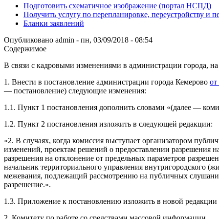
Подготовить схематичное изображение (портал НСПД)
Получить услугу по перепланировке, переустройству и 
Бланки заявлений
Опубликовано
admin
-
пн, 03/09/2018 - 08:54
Содержимое
В связи с кадровыми изменениями в администрации города, на 
1. Внести в постановление администрации города Кемерово
от
— постановление) следующие изменения:
1.1. Пункт 1 постановления дополнить словами «(далее — коми
1.2. Пункт 2 постановления изложить в следующей редакции:
«2. В случаях, когда комиссия выступает организатором публ
изменений, проектам решений о предоставлении разрешения на
разрешения на отклонение от предельных параметров разрешенн
начальник территориального управления внутригородского (жи
межевания, подлежащий рассмотрению на публичных слушаниях,
разрешение.».
1.3. Приложение к постановлению изложить в новой редакции
2. Комитету по работе со средствами массовой информаци