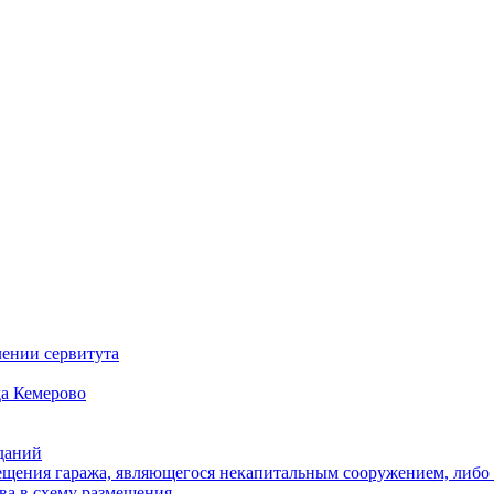
ении сервитута
а Кемерово
зданий
щения гаража, являющегося некапитальным сооружением, либо с
ва в схему размещения